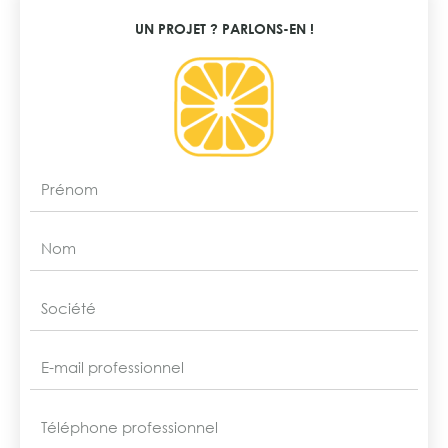
UN PROJET ? PARLONS-EN !
prenom
nom
societe
email
tel