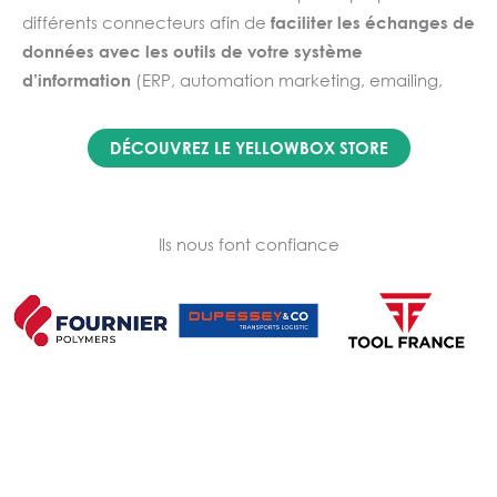
différents connecteurs afin de
faciliter les échanges de
données avec les outils de votre système
d’information
(ERP, automation marketing, emailing,
outils de messagerie, etc.) : des plugins que vous
pouvez télécharger en toute autonomie afin de
faire
DÉCOUVREZ LE YELLOWBOX STORE
évoluer votre solution CRM à tout moment
, selon vos
besoins.
Vous disposez d’une solution CRM totalement intégrée
Ils nous font confiance
au sein de votre système d’information, et par la même
occasion,
vous
enrichissez efficacement vos bases de
données
.
Bénéficiez également de différents plugins dédiés à
l’optimisation de votre
gestion de la relation client
:
outils d’analyse, de visualisation de données, de
marketing, de reporting.