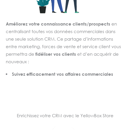
Améliorez votre
connaissance clients/prospects
en
centralisant toutes vos données commerciales dans
une seule solution CRM. Ce partage d’informations
entre marketing, forces de vente et service client vous
permettra de
fidéliser vos clients
et d’en acquérir de
nouveaux :
Suivez efficacement vos affaires commerciales
Affinez vos ciblages et optimisez vos communications
Déterminez le ROI de vos campagnes marketing
Pilotez et
développez votre activité commerciale
Réagissez rapidement aux demandes de vos clients
Enrichissez votre CRM avec le YellowBox Store
Vous alimentez la
mémoire commerciale
de votre
organisation. Chaque interaction avec vos clients ou