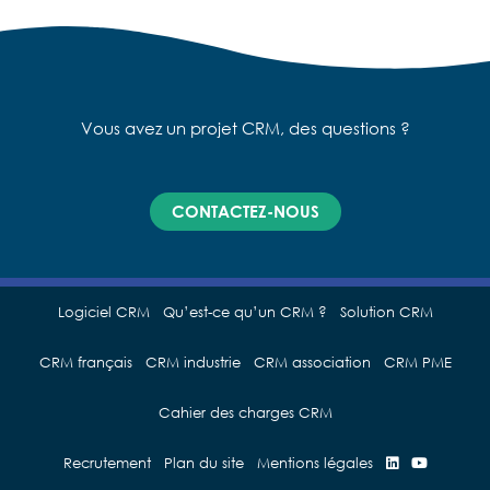
Grâce à de nombreux partenariats, YellowBox CRM
vous connecte avec un
écosystème expert en
expérience client
.
Vous avez un projet CRM, des questions ?
CONTACTEZ-NOUS
Logiciel CRM
Qu’est-ce qu’un CRM ?
Solution CRM
CRM français
CRM industrie
CRM association
CRM PME
Cahier des charges CRM
Recrutement
Plan du site
Mentions légales