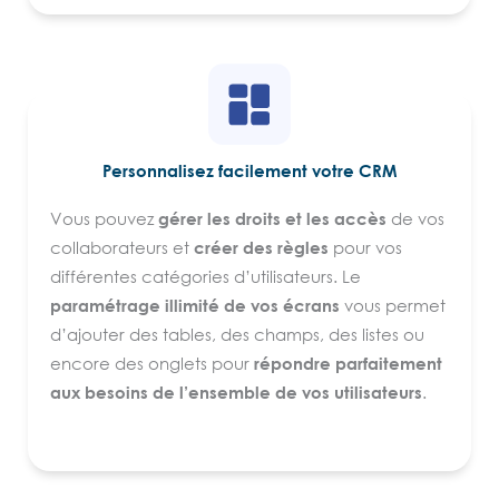
et simplement leur outil. Son implémentation
peut être réalisée avec ou sans l’appui d’un
service informatique interne.
Personnalisez facilement votre CRM
Vous pouvez
gérer les droits et les accès
de vos
collaborateurs et
créer des règles
pour vos
différentes catégories d’utilisateurs. Le
paramétrage illimité de vos écrans
vous permet
d’ajouter des tables, des champs, des listes ou
encore des onglets pour
répondre parfaitement
aux besoins de l’ensemble de vos utilisateurs
.
Le requêtage de la base peut se faire en mode
partenaire ou avancé (SQL). Vous avez
également la possibilité d’
importer et d’exporter