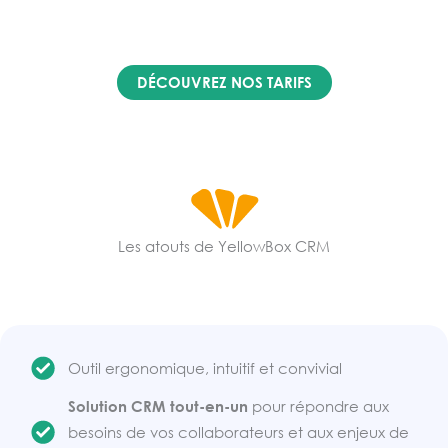
la totalité des données
de façon manuelle ou
automatique, ou encore de
modifier vos
données en masse
.
DÉCOUVREZ NOS TARIFS
Les atouts de YellowBox CRM
Outil ergonomique, intuitif et convivial
Solution CRM tout-en-un
pour répondre aux
besoins de vos collaborateurs et aux enjeux de