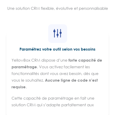
Gestion des appels d’offres
Une solution CRM flexible, évolutive et personnalisable
Catalogues produits
Reporting et tableaux de bord
Gagnez en productivité
grâce à de nombreux outils
intégrés : différentes visualisation des données,
messagerie collaborative interne, agenda, gestion des
Paramétrez votre outil selon vos besoins
e-mails, géolocalisation des fiches, etc.
YellowBox CRM dispose d’une
forte capacité de
paramétrage
. Vous activez facilement les
Disponible uniquement en
mode SaaS
, YellowBox CRM
fonctionnalités dont vous avez besoin, dès que
est également
accessible en temps réel sur tous les
vous le souhaitez.
Aucune ligne de code n’est
supports
, et intègre les
fonctionnalités natives des
requise
.
mobiles
: téléphonie, envoi de SMS, navigation GPS,
Cette capacité de paramétrage en fait une
dictée vocale, etc. De plus, vous bénéficiez de toutes
solution CRM qui s’adapte parfaitement aux
les fonctionnalités nécessaires pour être
conforme au
entreprises souhaitant faire évoluer rapidement
RGPD
.