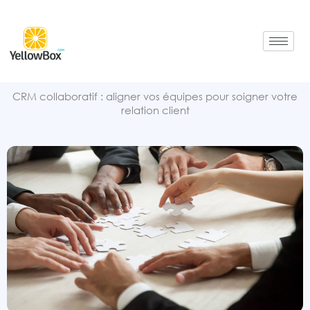
Aller
au
contenu
CRM collaboratif : aligner vos équipes pour soigner votre
relation client